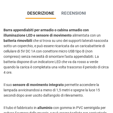
DESCRIZIONE
RECENSIONI
Barra appendiabiti per armadio o cabina armadio con
illuminazione LED e sensore di movimento
alimentata con un
batteria rimovibili
che si trova su uno dei supporti laterali nascosta
sotto un coperchio, e può essere ricaricata da un caricabatterie di
cellulare di 5V DC 1A con conettore micro USB tipo B (non
compreso) senza necesità di smontare l'asta appendiabiti. La
batteria dispone di un indicatore LED che va da rosso a verde
quando la carica è completata una volta trascorso il periodo di circa
4 ore.
Il suo
sensore di movimento integrato
permette accendere la
lampada avvicinandosi a meno di 1,5 metri e spegne la luce 15
secondi dopo aver uscito dall'angolo di rilevamento.
Il tubo é fabbricato in
alluminio
con gomma in PVC semirigida per
evitare il rumore delle gruccie, e può essere tagliato per aggiustarlo