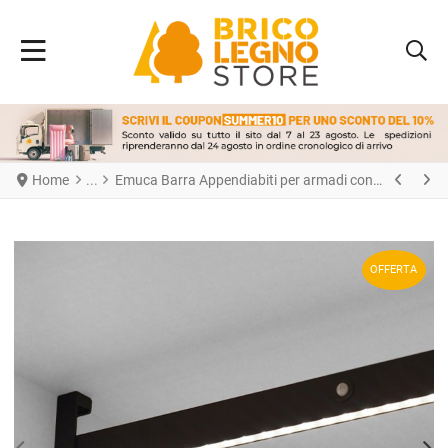
Home
Emuca Barra Appendiabiti per armadi con luce LED Castor, batteria estraibile e sensore di movimento, L1.158mm, Tecnoplastica e Alluminio, Grigio metallizzata
OFFERTA