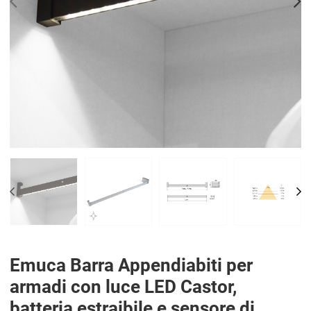
PREV
N
PREV
NE
Emuca Barra Appendiabiti per
armadi con luce LED Castor,
batteria estraibile e sensore di