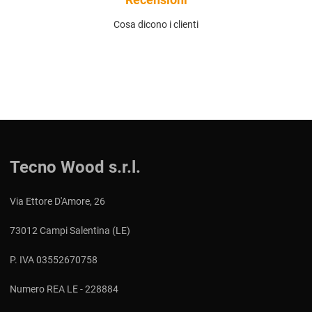
Recensioni
Cosa dicono i clienti
Tecno Wood s.r.l.
Via Ettore D'Amore, 26
73012 Campi Salentina (LE)
P. IVA 03552670758
Numero REA LE - 228884