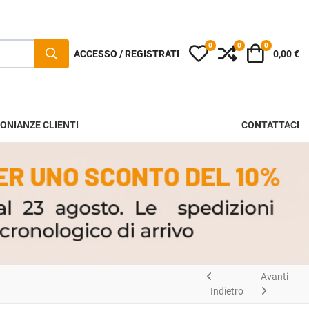
0
0
0
I miei preferiti
Compara
Carrello
ACCESSO / REGISTRATI
0,00 €
ONIANZE CLIENTI
CONTATTACI
Avanti
Indietro