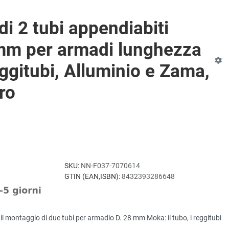
i 2 tubi appendiabiti
mm per armadi lunghezza
ggitubi, Alluminio e Zama,
ro
SKU:
NN-F037-7070614
GTIN (EAN,ISBN):
8432393286648
er il montaggio di due tubi per armadio D. 28 mm Moka: il tubo, i reggitubi