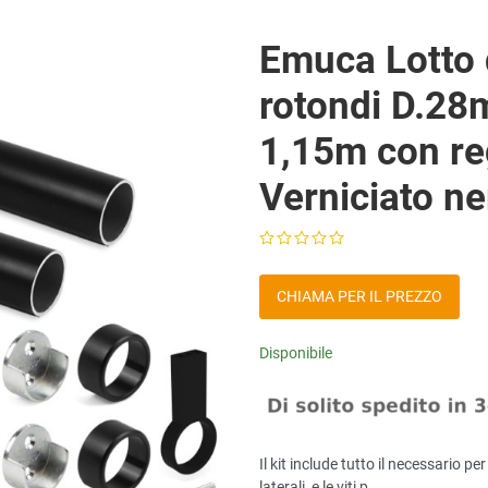
Emuca Lotto d
rotondi D.28
1,15m con re
Verniciato ne
CHIAMA PER IL PREZZO
Disponibile
Il kit include tutto il necessario p
laterali, e le viti p