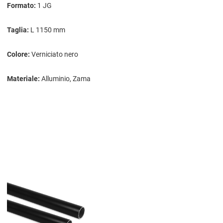
Formato:
1 JG
Taglia:
L 1150 mm
Colore:
Verniciato nero
Materiale:
Alluminio, Zama
Aggiungi ai preferiti
Aggiungi a
compara prodotti