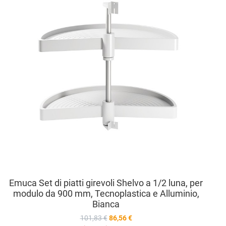
Aggiu
Vista
Emuca Set di piatti girevoli Shelvo a 1/2 luna, per
modulo da 900 mm, Tecnoplastica e Alluminio,
Bianca
101,83 €
86,56 €