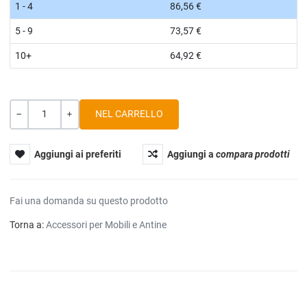
1 - 4
86,56 €
5 - 9
73,57 €
10+
64,92 €
Quantità
-
+
Aggiungi ai preferiti
Aggiungi a
compara prodotti
Fai una domanda su questo prodotto
Torna a:
Accessori per Mobili e Antine