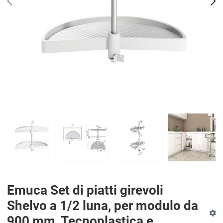
PREV
N
Emuca Set di piatti girevoli
Shelvo a 1/2 luna, per modulo da
900 mm, Tecnoplastica e