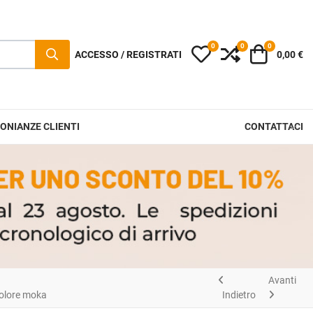
0
0
0
I miei preferiti
Compara
Carrello
ACCESSO / REGISTRATI
0,00 €
ONIANZE CLIENTI
CONTATTACI
Avanti
 Colore moka
Indietro