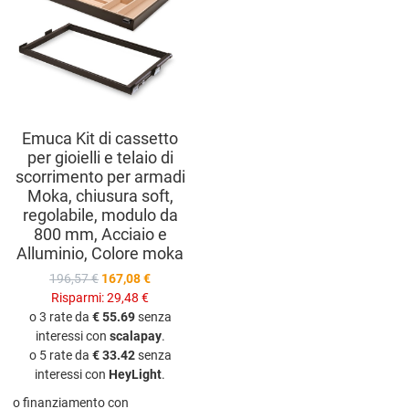
Vista anteprima
Emuca Kit di cassetto
per gioielli e telaio di
scorrimento per armadi
Moka, chiusura soft,
regolabile, modulo da
800 mm, Acciaio e
Alluminio, Colore moka
196,57 €
167,08 €
Risparmi:
29,48 €
o 3 rate da
€ 55.69
senza
interessi con
scalapay
.
o 5 rate da
€ 33.42
senza
interessi con
HeyLight
.
o finanziamento con