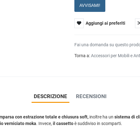
AVVISAMI!
Aggiungi ai preferiti
Fai una domanda su questo prod
Torna a:
Accessori per Mobili e An
DESCRIZIONE
RECENSIONI
mparsa con estrazione totale e chiusura soft,
inoltre ha un
sistema di c
io verniciato moka
. Invece,
il cassetto
è suddiviso in scomparti.