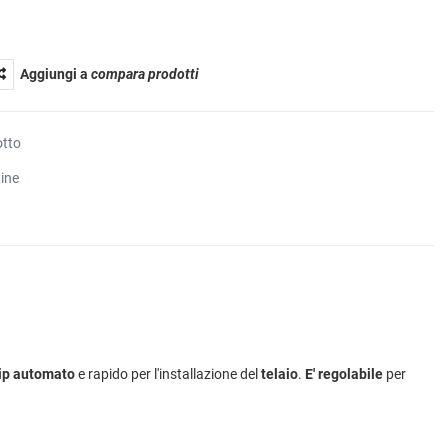
Aggiungi a
compara prodotti
otto
tine
lip automato
e rapido per l'installazione del
telaio
.
E' regolabile
per