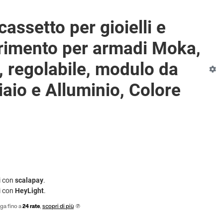
cassetto per gioielli e
rrimento per armadi Moka,
, regolabile, modulo da
aio e Alluminio, Colore
i con
scalapay
.
i con
HeyLight
.
ga fino a
24 rate
,
scopri di più