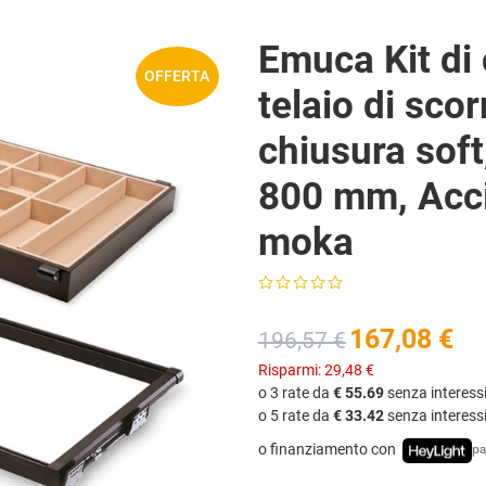
Emuca Kit di 
OFFERTA
telaio di sco
chiusura soft
800 mm, Acci
moka
167,08 €
196,57 €
Risparmi:
29,48 €
o 3 rate da
€ 55.69
senza interess
o 5 rate da
€ 33.42
senza interess
o finanziamento con
pa